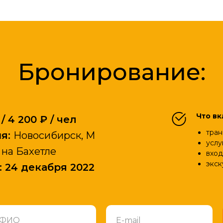
Бронирование:
Что вк
/ 4 200 ₽ / чел
тран
я:
Новосибирск, М
услу
 на Бахетле
вход
экск
: 24 декабря 2022