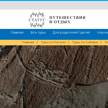
Главная
Все туры
Для родителей / детей
Научн
Главная
/
Туры по России
/
Туры по Сибири
/
Т