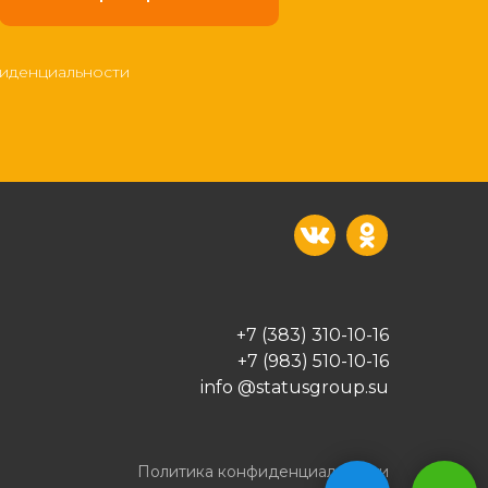
иденциальности
+7 (383)
310-10-16
+7 (983)
510-10-16
info
@statusgroup.su
Политика конфиденциальности